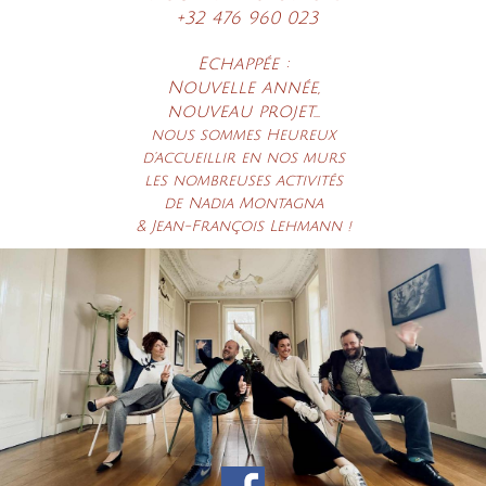
+32 476 960 023
Echappée
:
Nouvelle année,
nouveau projet...
nous sommes Heureux
d'accueillir en nos murs
les nombreuses activités
de Nadia Montagna
& Jean-François Lehmann !