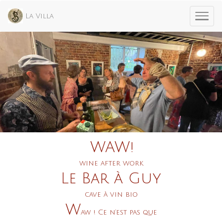
La Villa
WAW!
wine
after
work
Le Bar à Guy
cave à vin bio
W
aw !
Ce n’est pas que