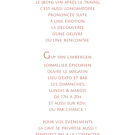
le (bon) vin après le travail,
c’est aussi l’onomatopée
prononcée suite
à une émotion,
la découverte
d'une oeuvre
ou une rencontre.
G
uy Van Limbergen,
sommelier épicurien,
ouvre le magasin,
lieu d'expo et bar
Les dimanches,
lundis & mardis
de 17h à 21h
et aussi sur rdv...
ou par chance !
pour vos événements,
la cave se privatise aussi !
N'hésitez pas à le contacter